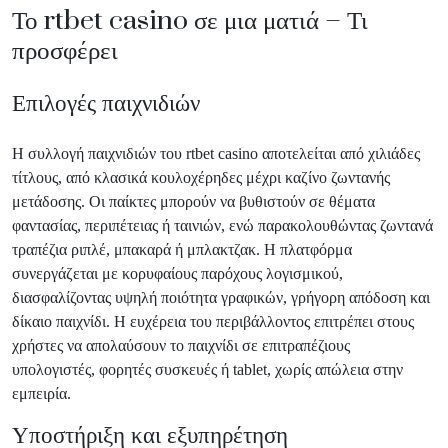
Το rtbet casino σε μια ματιά – Τι
προσφέρει
Επιλογές παιχνιδιών
Η συλλογή παιχνιδιών του rtbet casino αποτελείται από χιλιάδες
τίτλους, από κλασικά κουλοχέρηδες μέχρι καζίνο ζωντανής
μετάδοσης. Οι παίκτες μπορούν να βυθιστούν σε θέματα
φαντασίας, περιπέτειας ή ταινιών, ενώ παρακολουθώντας ζωντανά
τραπέζια ριπλέ, μπακαρά ή μπλακτζακ. Η πλατφόρμα
συνεργάζεται με κορυφαίους παρόχους λογισμικού,
διασφαλίζοντας υψηλή ποιότητα γραφικών, γρήγορη απόδοση και
δίκαιο παιχνίδι. Η ευχέρεια του περιβάλλοντος επιτρέπει στους
χρήστες να απολαύσουν το παιχνίδι σε επιτραπέζιους
υπολογιστές, φορητές συσκευές ή tablet, χωρίς απώλεια στην
εμπειρία.
Υποστήριξη και εξυπηρέτηση