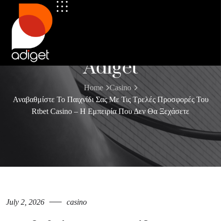
Adiget
Home
Casino
Αναβαθμίστε Το Παιχνίδι Σας Με Τις Τρελές Προσφορές Του
Rtbet Casino – Η Εμπειρία Που Δεν Θα Ξεχάσετε
July 2, 2026
casino