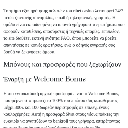
Το τμήμα εξυπηρέτησης πελατών του rtbet casino λειτουργεί 24/7
μέσω ζωντανής συνομιλίας, email ή τηλεφωνικής γραμμής. Η
ομάδα είναι εκπαιδευμένη να απαντά γρήγορα στα ερωτήματα που
αφορούν καταθέσεις, αποσύρσεις ή τεχνικές απορίες. Επιπλέον,
το site διαθέτει εκτενή ενότητα FAQ, όπου μπορείτε να βρείτε
απαντήσεις σε κοινές ερωτήσεις, ενώ ο οδηγός εγγραφής σας
βοηθά να ξεκινήσετε άμεσα.
Μπόνους και προσφορές που ξεχωρίζουν
Έναρξη με Welcome Bonus
Η πιο εντυπωσιακή αρχική προσφορά είναι το Welcome Bonus,
που φέρνει στο τραπέζι το 100% του πρώτου σας καταθέματος
μέχρι 300€ και 100 δωρεάν περιστροφές σε επιλεγμένους
κουλοχέρηδες. Αυτή η προσφορά δίνει στους νέους παίκτες την
ευκαιρία να αναπτύξουν το bankroll τους γρήγορα, επιτρέποντας
τους να δοκιμάσουν πολλαπλά παιχνίδια χωρίς φοβία.