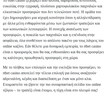
Το rtbet casino ξεχωρίζει από άλλους παρόμοιους ιστοτόπους
ευκολίας στην εγγραφή, πλούσιου χαρτοφυλακίου παιχνιδιών και
ελκυστικών προσφορών που δεν τελειώνουν ποτέ. Η ομάδα του
έχει δημιουργήσει μια ισχυρή κοινότητα όπου η αλληλεπίδραση
με άλλα μέλη ενθαρρύνεται μέσω των ζωντανών τραπεζιών και
των κοινωνικών λειτουργιών. Η συνεχής ανανέωση των
προσφορών, η ποικιλία των παιχνιδιών και η επένδυση στην
ασφάλεια, όλα συνθέτουν το απόλυτο πακέτο για τους λάτρεις του
online καζίνο. Εάν θέλετε μια δυναμική εμπειρία, το rtbet casino
είναι ο προορισμός που θα σας ενθουσιάσει και θα σας προσφέρει
τις καλύτερες προωθητικές προσφορές στη χώρα.
Με το πλήθος των επιλογών και την ευελιξία που προσφέρει, το
rtbet casino αποτελεί την τέλεια επιλογή για όσους αναζητούν
αδρεναλίνη, κέρδη και διασκέδαση με έναν και μόνο κλικ.
Ετοιμαστείτε να ζήσετε την πιο συναρπαστική σελίδα του online
τζόγου – το τραπέζι είναι έτοιμο, η τύχη είναι στο πλευρό σας!