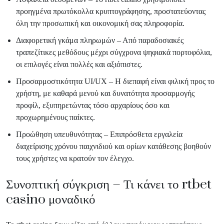
προηγμένα πρωτόκολλα κρυπτογράφησης, προστατεύοντας
όλη την προσωπική και οικονομική σας πληροφορία.
Διαφορετική γκάμα πληρωμών – Από παραδοσιακές
τραπεζίτικες μεθόδους μέχρι σύγχρονα ψηφιακά πορτοφόλια,
οι επιλογές είναι πολλές και αξιόπιστες.
Προσαρμοστικότητα UI/UX – Η διεπαφή είναι φιλική προς το
χρήστη, με καθαρά μενού και δυνατότητα προσαρμογής
προφίλ, εξυπηρετώντας τόσο αρχαρίους όσο και
προχωρημένους παίκτες.
Προώθηση υπευθυνότητας – Επιπρόσθετα εργαλεία
διαχείρισης χρόνου παιχνιδιού και ορίων κατάθεσης βοηθούν
τους χρήστες να κρατούν τον έλεγχο.
Συνοπτική σύγκριση – Τι κάνει το rtbet
casino μοναδικό