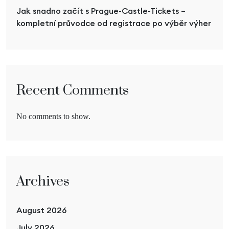
Jak snadno začít s Prague-Castle-Tickets –
kompletní průvodce od registrace po výběr výher
Recent Comments
No comments to show.
Archives
August 2026
July 2026