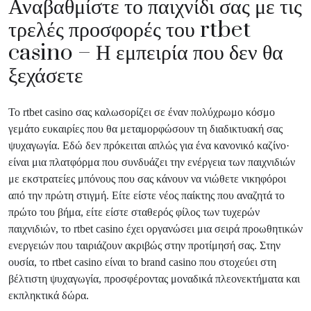
Αναβαθμίστε το παιχνίδι σας με τις
τρελές προσφορές του rtbet
casino – Η εμπειρία που δεν θα
ξεχάσετε
Το rtbet casino σας καλωσορίζει σε έναν πολύχρωμο κόσμο
γεμάτο ευκαιρίες που θα μεταμορφώσουν τη διαδικτυακή σας
ψυχαγωγία. Εδώ δεν πρόκειται απλώς για ένα κανονικό καζίνο·
είναι μια πλατφόρμα που συνδυάζει την ενέργεια των παιχνιδιών
με εκστρατείες μπόνους που σας κάνουν να νιώθετε νικηφόροι
από την πρώτη στιγμή. Είτε είστε νέος παίκτης που αναζητά το
πρώτο του βήμα, είτε είστε σταθερός φίλος των τυχερών
παιχνιδιών, το rtbet casino έχει οργανώσει μια σειρά προωθητικών
ενεργειών που ταιριάζουν ακριβώς στην προτίμησή σας. Στην
ουσία, το rtbet casino είναι το brand casino που στοχεύει στη
βέλτιστη ψυχαγωγία, προσφέροντας μοναδικά πλεονεκτήματα και
εκπληκτικά δώρα.