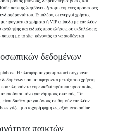
ροσφέροντας μπόνους, δωρεάν περιστροφές και
 Κάθε παίκτης λαμβάνει εξατομικευμένες προσφορές
ενδιαφέροντά του. Επιπλέον, οι ενεργοί χρήστες
με πραγματικά χρήματα ή VIP επίπεδα με επιπλέον
 ανάληψης και ειδικές προσκλήσεις σε εκδηλώσεις.
ίκτη με το site, κάνοντάς το να αισθάνεται
ροσωπικών δεδομένων
spinboss. Η πλατφόρμα χρησιμοποιεί σύγχρονα
 δεδομένων που μεταφέρονται μεταξύ του χρήστη
ας που πληρούν τα ευρωπαϊκά πρότυπα προστασίας
μοποιούνται μόνο για νόμιμους σκοπούς. Τα
), είναι διαθέσιμα για όσους επιθυμούν επιπλέον
boss χτίζει μια ισχυρή φήμη ως αξιόπιστο online
οινότητα παικτών