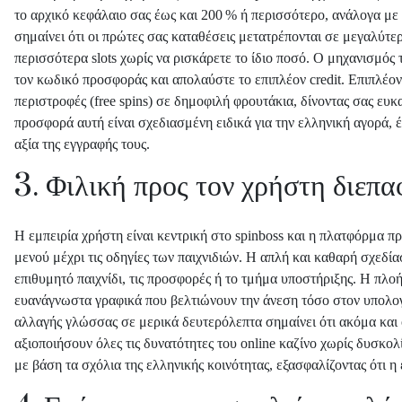
το αρχικό κεφάλαιο σας έως και 200 % ή περισσότερο, ανάλογα με
σημαίνει ότι οι πρώτες σας καταθέσεις μετατρέπονται σε μεγαλύτερ
περισσότερα slots χωρίς να ρισκάρετε το ίδιο ποσό. Ο μηχανισμός 
τον κωδικό προσφοράς και απολαύστε το επιπλέον credit. Επιπλέο
περιστροφές (free spins) σε δημοφιλή φρουτάκια, δίνοντας σας ευκ
προσφορά αυτή είναι σχεδιασμένη ειδικά για την ελληνική αγορά, έ
αξία της εγγραφής τους.
3. Φιλική προς τον χρήστη διεπα
Η εμπειρία χρήστη είναι κεντρική στο spinboss και η πλατφόρμα 
μενού μέχρι τις οδηγίες των παιχνιδιών. Η απλή και καθαρή σχεδία
επιθυμητό παιχνίδι, τις προσφορές ή το τμήμα υποστήριξης. Η πλο
ευανάγνωστα γραφικά που βελτιώνουν την άνεση τόσο στον υπολογ
αλλαγής γλώσσας σε μερικά δευτερόλεπτα σημαίνει ότι ακόμα και 
αξιοποιήσουν όλες τις δυνατότητες του online καζίνο χωρίς δυσκολ
με βάση τα σχόλια της ελληνικής κοινότητας, εξασφαλίζοντας ότι η