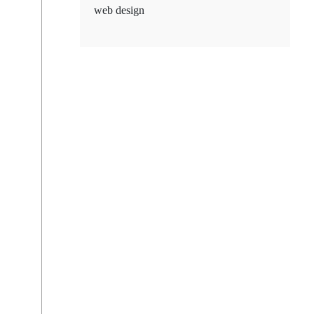
web design