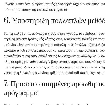
θέλετε. Επιπλέον, οι προωθητικές προσφορές ισχύουν και στην κιν
ισόποση με αυτήν της επιφάνειας εργασίας.
6. Υποστήριξη πολλαπλών μεθό
Για να καλύψει τις ανάγκες της ελληνικής αγοράς, το spinboss π
περιλαμβάνουν τραπεζικές κάρτες Visa, Mastercard, καθώς και τοπικ
μέθοδος είναι ενσωματωμένη με ασφαλή πρωτόκολλα, εξασφαλίζοντ
αξιόπιστες. Οι χρήστες μπορούν να επιλέξουν την πιο βολική επιλο
δυνατότητα αυτόματης επανάληψης των συχνών συναλλαγών. Ο οδη
πληροφορίες για κάθε επιλογή, βοηθώντας ακόμη και τους νέους πα
προβλήματα. Αυτός ο ευρύς φάσμα επιλογών αποτελεί κεντρικό σημε
χρήστη τη δυνατότητα να διαχειρίζεται το bankroll του όπως προτιμ
7. Προσωποποιημένες προωθητικ
πρόγραμμα