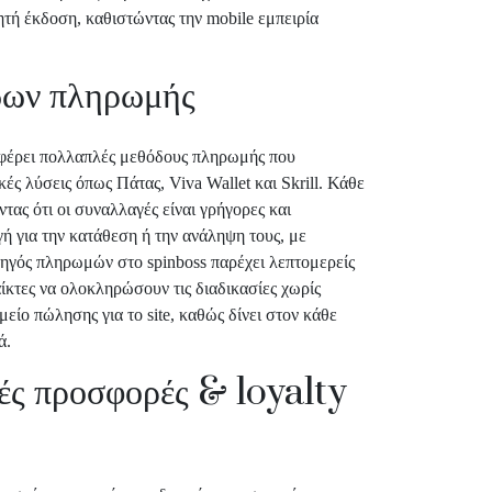
ητή έκδοση, καθιστώντας την mobile εμπειρία
δων πληρωμής
ροσφέρει πολλαπλές μεθόδους πληρωμής που
ές λύσεις όπως Πάτας, Viva Wallet και Skrill. Κάθε
ας ότι οι συναλλαγές είναι γρήγορες και
γή για την κατάθεση ή την ανάληψη τους, με
γός πληρωμών στο spinboss παρέχει λεπτομερείς
ίκτες να ολοκληρώσουν τις διαδικασίες χωρίς
ίο πώλησης για το site, καθώς δίνει στον κάθε
ά.
ές προσφορές & loyalty