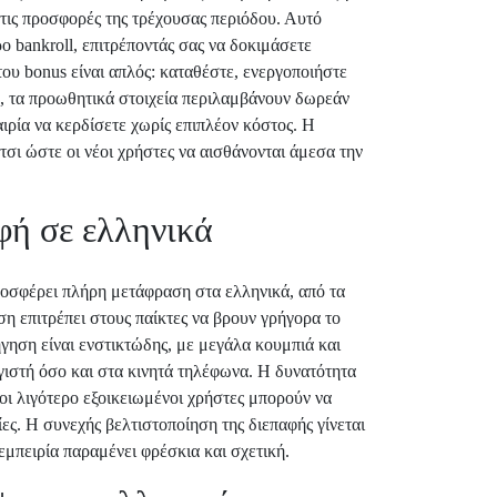
 τις προσφορές της τρέχουσας περιόδου. Αυτό
ο bankroll, επιτρέποντάς σας να δοκιμάσετε
του bonus είναι απλός: καταθέστε, ενεργοποιήστε
ν, τα προωθητικά στοιχεία περιλαμβάνουν δωρεάν
αιρία να κερδίσετε χωρίς επιπλέον κόστος. Η
τσι ώστε οι νέοι χρήστες να αισθάνονται άμεσα την
φή σε ελληνικά
προσφέρει πλήρη μετάφραση στα ελληνικά, από τα
ση επιτρέπει στους παίκτες να βρουν γρήγορα το
ήγηση είναι ενστικτώδης, με μεγάλα κουμπιά και
ιστή όσο και στα κινητά τηλέφωνα. Η δυνατότητα
οι λιγότερο εξοικειωμένοι χρήστες μπορούν να
ίες. Η συνεχής βελτιστοποίηση της διεπαφής γίνεται
 εμπειρία παραμένει φρέσκια και σχετική.