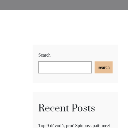
Search
Search
Recent Posts
Top 9 důvodů, proč Spinboss patří mezi