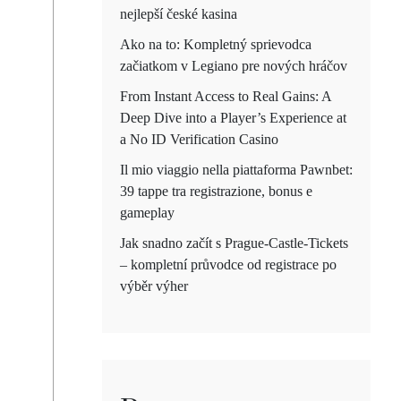
nejlepší české kasina
Ako na to: Kompletný sprievodca
začiatkom v Legiano pre nových hráčov
From Instant Access to Real Gains: A
Deep Dive into a Player’s Experience at
a No ID Verification Casino
Il mio viaggio nella piattaforma Pawnbet:
39 tappe tra registrazione, bonus e
gameplay
Jak snadno začít s Prague-Castle-Tickets
– kompletní průvodce od registrace po
výběr výher