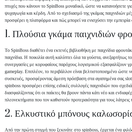
πτυχές που κάνουν το SpinBoss μοναδικό, ώστε να κατανοήσετε για
ψυχαγωγία και κέρδη. Από το σχεδιασμό της γκάμας παιχνιδιών μέχ
προσφέρει η πλατφόρμα και πώς μπορεί να ενισχύσει την εμπειρία 
1. Πλούσια γκάμα παιχνιδιών φρο
Το SpinBoss διαθέτει ένα εκτενές βιβλιοθήκη με παιχνίδια φρουτάκι
παιχνίδια. Η ποικιλία αυτή καλύπτει όλα τα γούστα, ανεξαρτήτως τ
συνεργασίες με κορυφαίους παρόχους λογισμικού εξασφαλίζουν γ
gameplay. Επιπλέον, το περιβάλλον είναι βελτιστοποιημένο ώστε 
συσκευές, προσφέροντας άμεση πρόσβαση στα αγαπημένα σας slots 
spinboss
προσφέρει επίσης ειδικές συλλογές παιχνιδιών που σχεδιάζ
διασφαλίζοντας ότι οι παίκτες θα βρουν πάντα κάτι νέο και ενδιαφέ
πλεονεκτήματα που τον καθιστούν προτεραιότητα για τους λάτρεις τ
2. Ελκυστικό μπόνους καλωσορίσ
Από την πρώτη στιγμή που ξεκινάτε στο spinboss, έρχεται ένα φι