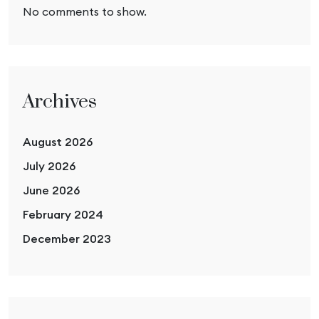
No comments to show.
Archives
August 2026
July 2026
June 2026
February 2024
December 2023