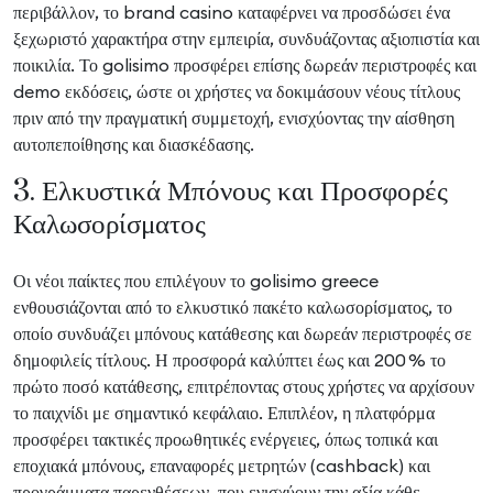
περιβάλλον, το brand casino καταφέρνει να προσδώσει ένα
ξεχωριστό χαρακτήρα στην εμπειρία, συνδυάζοντας αξιοπιστία και
ποικιλία. Το golisimo προσφέρει επίσης δωρεάν περιστροφές και
demo εκδόσεις, ώστε οι χρήστες να δοκιμάσουν νέους τίτλους
πριν από την πραγματική συμμετοχή, ενισχύοντας την αίσθηση
αυτοπεποίθησης και διασκέδασης.
3. Ελκυστικά Μπόνους και Προσφορές
Καλωσορίσματος
Οι νέοι παίκτες που επιλέγουν το golisimo greece
ενθουσιάζονται από το ελκυστικό πακέτο καλωσορίσματος, το
οποίο συνδυάζει μπόνους κατάθεσης και δωρεάν περιστροφές σε
δημοφιλείς τίτλους. Η προσφορά καλύπτει έως και 200 % το
πρώτο ποσό κατάθεσης, επιτρέποντας στους χρήστες να αρχίσουν
το παιχνίδι με σημαντικό κεφάλαιο. Επιπλέον, η πλατφόρμα
προσφέρει τακτικές προωθητικές ενέργειες, όπως τοπικά και
εποχιακά μπόνους, επαναφορές μετρητών (cashback) και
προγράμματα παρενθέσεων, που ενισχύουν την αξία κάθε