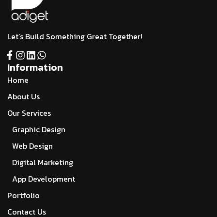
Let’s Build Something Great Together!
Information
Home
About Us
Our Services
Graphic Design
Web Design
Digital Marketing
App Development
Portfolio
Contact Us