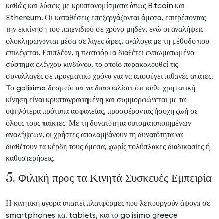
καθώς και λύσεις με κρυπτονομίσματα όπως Bitcoin και
Ethereum. Οι καταθέσεις επεξεργάζονται άμεσα, επιτρέποντας
την εκκίνηση του παιχνιδιού σε χρόνο μηδέν, ενώ οι αναλήψεις
ολοκληρώνονται μέσα σε λίγες ώρες, ανάλογα με τη μέθοδο που
επιλέγεται. Επιπλέον, η πλατφόρμα διαθέτει ενσωματωμένο
σύστημα ελέγχου κινδύνου, το οποίο παρακολουθεί τις
συναλλαγές σε πραγματικό χρόνο για να αποφύγει πιθανές απάτες.
Το golisimo δεσμεύεται να διασφαλίσει ότι κάθε χρηματική
κίνηση είναι κρυπτογραφημένη και συμμορφώνεται με τα
υψηλότερα πρότυπα ασφαλείας, προσφέροντας ήσυχη ζωή σε
όλους τους παίκτες. Με τη δυνατότητα αυτοματοποιημένων
αναλήψεων, οι χρήστες απολαμβάνουν τη δυνατότητα να
διαθέτουν τα κέρδη τους άμεσα, χωρίς πολύπλοκες διαδικασίες ή
καθυστερήσεις.
5. Φιλική προς τα Κινητά Συσκευές Εμπειρία
Η κινητική αγορά απαιτεί πλατφόρμες που λειτουργούν άψογα σε
smartphones και tablets, και το golisimo greece