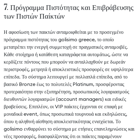
7. Πρόγραμμα Πιστότητας και Επιβράβευσης
των Πιστών Παίκτών
Η αφοσίωση των παικτών ανταμοιφθείται με το προσεγμένο
πρόγραμμα πιστότητας του golisimo greece, το οποίο
μετατρέπει την ενεργή συμμετοχή σε πραγματικές ανταμοιβές.
Κάθε στοίχημα ή κατάθεση καταγράφεται αυτομάτως, ώστε να
κερδίζετε πόντους που μπορούν να ανταλλαχθούν με δωρεάν
περιστροφές, μετρητά ή αποκλειστικές προσφορές σε υψηλότερα
επίπεδα. Το σύστημα λειτουργεί με πολλαπλά επίπεδα, από το
βασικό Bronze έως το πολυτελές Platinum, προσφέροντας
προτεραιότητα στην εξυπηρέτηση, προσωπικούς λογαριασμούς
διευθυντών λογαριασμών (account managers) και ειδικές
βραβεύσεις. Επιπλέον, οι VIP παίκτες έρχονται σε επαφή με
μοναδικά event, όπως προσωπικά τουρνουά και εκδηλώσεις,
όπου η αληθινή αίσθηση αποκλειστικότητας ενισχύεται. Το
golisimo ενθαρρύνει το σύστημα με ετήσιες επανελημνώσεις και
νέες προσφορές, διασφαλίζοντας ότι οι παίκτες παραμένουν