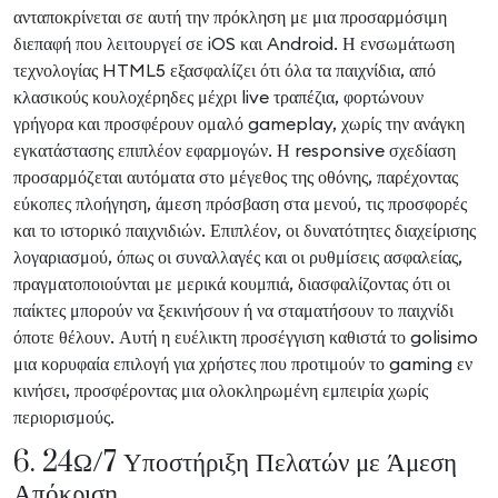
ανταποκρίνεται σε αυτή την πρόκληση με μια προσαρμόσιμη
διεπαφή που λειτουργεί σε iOS και Android. Η ενσωμάτωση
τεχνολογίας HTML5 εξασφαλίζει ότι όλα τα παιχνίδια, από
κλασικούς κουλοχέρηδες μέχρι live τραπέζια, φορτώνουν
γρήγορα και προσφέρουν ομαλό gameplay, χωρίς την ανάγκη
εγκατάστασης επιπλέον εφαρμογών. Η responsive σχεδίαση
προσαρμόζεται αυτόματα στο μέγεθος της οθόνης, παρέχοντας
εύκοπες πλοήγηση, άμεση πρόσβαση στα μενού, τις προσφορές
και το ιστορικό παιχνιδιών. Επιπλέον, οι δυνατότητες διαχείρισης
λογαριασμού, όπως οι συναλλαγές και οι ρυθμίσεις ασφαλείας,
πραγματοποιούνται με μερικά κουμπιά, διασφαλίζοντας ότι οι
παίκτες μπορούν να ξεκινήσουν ή να σταματήσουν το παιχνίδι
όποτε θέλουν. Αυτή η ευέλικτη προσέγγιση καθιστά το golisimo
μια κορυφαία επιλογή για χρήστες που προτιμούν το gaming εν
κινήσει, προσφέροντας μια ολοκληρωμένη εμπειρία χωρίς
περιορισμούς.
6. 24Ω/7 Υποστήριξη Πελατών με Άμεση
Απόκριση