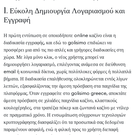
1. Εύκολη Δημιουργία Λογαριασμού και
Εγγραφή
Η πρώτη εντύπωση σε οποιοδήποτε online καζίνο είναι η
διαδικασία εγγραφής, και εδώ το golisimo επιδιώκει να
προσφέρει μια από τις πιο απλές και γρήγορες διαδικασίες στη
χώρα. Με λίγα μόνο κλικ, ο νέος χρήστης μπορεί να
δημιουργήσει λογαριασμό, επιλέγοντας ανάμεσα σε διεύθυνση
email ή κοινωνικά δίκτυα, χωρίς πολύπλοκες φόρμες ή πολλαπλά
βήματα. Η διαδικασία επαλήθευσης ολοκληρώνεται εντός λίγων
λεπτών, εξασφαλίζοντας την άμεση πρόσβαση στα παιχνίδια της
πλατφόρμας. Όταν εγγραφείτε στο
golisimo greece
, αποκτάτε
άμεση πρόσβαση σε χιλιάδες παιχνίδια καζίνο, κλαστικούς
κουλοχέρηδες, στα τραπέζια πόκερ και ζωντανά καζίνο με ντίλερ
σε πραγματικό χρόνο. Η ενσωμάτωση σύγχρονων τεχνολογιών
κρυπτογράφησης διασφαλίζει ότι τα προσωπικά σας δεδομένα
παραμένουν ασφαλή, ενώ η φιλική προς το χρήστη διεπαφή