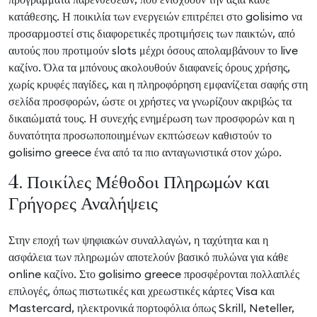
κατάθεσης. Η ποικιλία των ενεργειών επιτρέπει στο golisimo να
προσαρμοστεί στις διαφορετικές προτιμήσεις των παικτών, από
αυτούς που προτιμούν slots μέχρι όσους απολαμβάνουν το live
καζίνο. Όλα τα μπόνους ακολουθούν διαφανείς όρους χρήσης,
χωρίς κρυφές παγίδες, και η πληροφόρηση εμφανίζεται σαφής στη
σελίδα προσφορών, ώστε οι χρήστες να γνωρίζουν ακριβώς τα
δικαιώματά τους. Η συνεχής ενημέρωση των προσφορών και η
δυνατότητα προσωποποιημένων εκπτώσεων καθιστούν το
golisimo greece ένα από τα πιο ανταγωνιστικά στον χώρο.
4. Ποικίλες Μέθοδοι Πληρωμών και
Γρήγορες Αναλήψεις
Στην εποχή των ψηφιακών συναλλαγών, η ταχύτητα και η
ασφάλεια των πληρωμών αποτελούν βασικό πυλώνα για κάθε
online καζίνο. Στο golisimo greece προσφέρονται πολλαπλές
επιλογές, όπως πιστωτικές και χρεωστικές κάρτες Visa και
Mastercard, ηλεκτρονικά πορτοφόλια όπως Skrill, Neteller,