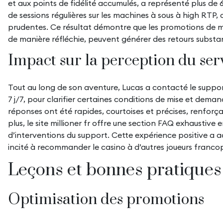
et aux points de fidélité accumulés, a représenté plus de 
de sessions régulières sur les machines à sous à high RTP, 
prudentes. Ce résultat démontre que les promotions de mil
de manière réfléchie, peuvent générer des retours substa
Impact sur la perception du serv
Tout au long de son aventure, Lucas a contacté le support
7 j/7, pour clarifier certaines conditions de mise et demand
réponses ont été rapides, courtoises et précises, renforça
plus, le site millioner fr offre une section FAQ exhaustive 
d’interventions du support. Cette expérience positive a ac
incité à recommander le casino à d’autres joueurs franc
Leçons et bonnes pratiques
Optimisation des promotions