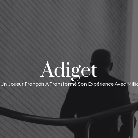
Adiget
n Joueur Français A Transformé Son Expérience Avec Milli