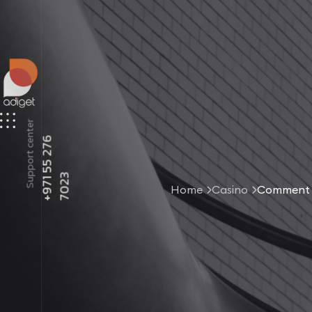
Support center
+
9
7
1
5
5
2
7
6
7
0
2
3
Home
Casino
Comment U