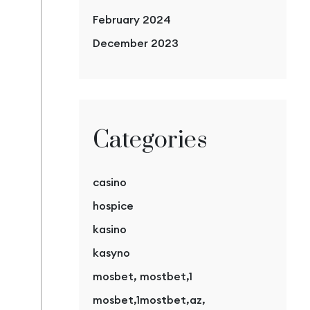
February 2024
December 2023
Categories
casino
hospice
kasino
kasyno
mosbet, mostbet,1
mosbet,1mostbet,az,