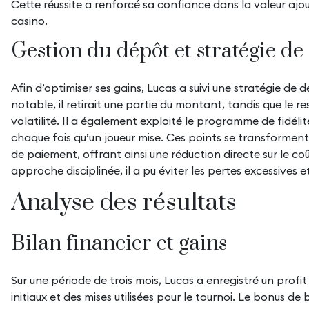
Cette réussite a renforcé sa confiance dans la valeur aj
casino.
Gestion du dépôt et stratégie de
Afin d’optimiser ses gains, Lucas a suivi une stratégie de
notable, il retirait une partie du montant, tandis que le res
volatilité. Il a également exploité le programme de fidélité 
chaque fois qu’un joueur mise. Ces points se transforment e
de paiement, offrant ainsi une réduction directe sur le c
approche disciplinée, il a pu éviter les pertes excessives e
Analyse des résultats
Bilan financier et gains
Sur une période de trois mois, Lucas a enregistré un profi
initiaux et des mises utilisées pour le tournoi. Le bonus d