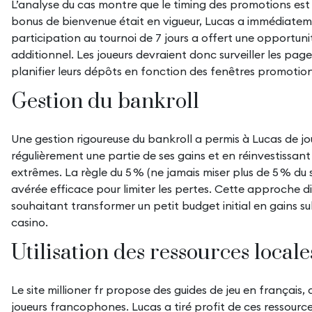
L’analyse du cas montre que le timing des promotions est 
bonus de bienvenue était en vigueur, Lucas a immédiatem
participation au tournoi de 7 jours a offert une opportun
additionnel. Les joueurs devraient donc surveiller les pages
planifier leurs dépôts en fonction des fenêtres promotion
Gestion du bankroll
Une gestion rigoureuse du bankroll a permis à Lucas de jo
régulièrement une partie de ses gains et en réinvestissant 
extrêmes. La règle du 5 % (ne jamais miser plus de 5 % du s
avérée efficace pour limiter les pertes. Cette approche dis
souhaitant transformer un petit budget initial en gains su
casino.
Utilisation des ressources locale
Le site millioner fr propose des guides de jeu en français,
joueurs francophones. Lucas a tiré profit de ces ressou