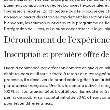
paiement compatibles avec les banques hexagonales et u
fournisseurs réputés. L’architecture du site propose des 
nouveaux joueurs de retrouver rapidement les sections le
bienvenue, les tournois quotidiens et le programme de fidé
l’intégration de Lucas, qui a pu se concentrer sur le jeu p
Déroulement de l’expérien
Inscription et première offre d
Lucas a commencé par créer son compte en quelques minute
choisi un nom d’utilisateur facile à retenir et a renseigné
processus, il a découvert le brand casino grâce à un articl
plateformes françaises. Une fois le compte activé, il a
100 % sur son premier dépôt, validé pour les machines à sou
permis de doubler son capital initial de 50 €, offrant a
pour tester différents jeux.