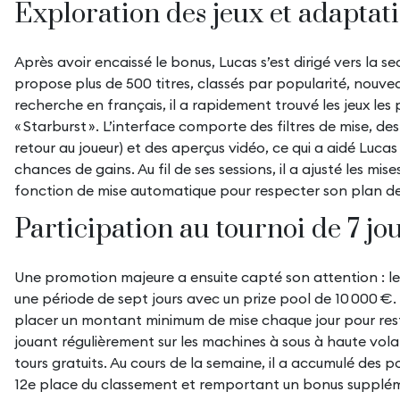
Exploration des jeux et adaptati
Après avoir encaissé le bonus, Lucas s’est dirigé vers la se
propose plus de 500 titres, classés par popularité, nouve
recherche en français, il a rapidement trouvé les jeux les
« Starburst ». L’interface comporte des filtres de mise, de
retour au joueur) et des aperçus vidéo, ce qui a aidé Lucas à
chances de gains. Au fil de ses sessions, il a ajusté les mi
fonction de mise automatique pour respecter son plan de
Participation au tournoi de 7 jo
Une promotion majeure a ensuite capté son attention : le 
une période de sept jours avec un prize pool de 10 000 €. L’i
placer un montant minimum de mise chaque jour pour rester
jouant régulièrement sur les machines à sous à haute volatil
tours gratuits. Au cours de la semaine, il a accumulé des p
12e place du classement et remportant un bonus supplé