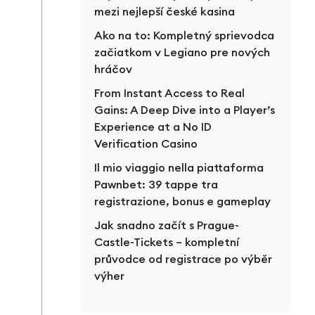
mezi nejlepší české kasina
Ako na to: Kompletný sprievodca
začiatkom v Legiano pre nových
hráčov
From Instant Access to Real
Gains: A Deep Dive into a Player’s
Experience at a No ID
Verification Casino
Il mio viaggio nella piattaforma
Pawnbet: 39 tappe tra
registrazione, bonus e gameplay
Jak snadno začít s Prague-
Castle-Tickets – kompletní
průvodce od registrace po výběr
výher