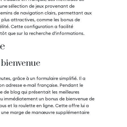
ne sélection de jeux provenant de
chemins de navigation clairs, permettant aux
s plus attractives, comme les bonus de
lité. Cette configuration a facilité
lutôt que sur la recherche d’informations.
ce
e bienvenue
s, grâce à un formulaire simplifié. Il a
 son adresse e‑mail française. Pendant le
e de blog qui présentait les meilleures
 reçu immédiatement un bonus de bienvenue de
s et la roulette en ligne. Cette offre lui a
insi une marge de manœuvre supplémentaire