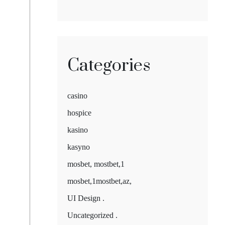
Categories
casino
hospice
kasino
kasyno
mosbet, mostbet,1
mosbet,1mostbet,az,
UI Design .
Uncategorized .