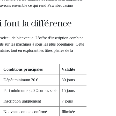
ouvrons ensemble ce qui rend Pawnbet casino
font la différence
cadeau de bienvenue. L’offre d’inscription combine
ts sur les machines à sous les plus populaires. Cette
aire, tout en explorant les titres phares de la
Conditions principales
Validité
Dépôt minimum 20 €
30 jours
Pari minimum 0,20 € sur les slots
15 jours
Inscription uniquement
7 jours
Nouveau compte confirmé
Illimitée