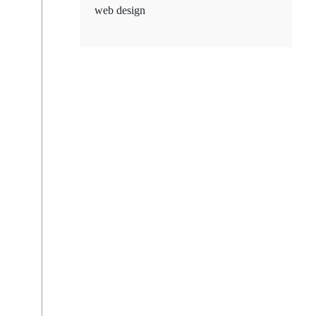
web design