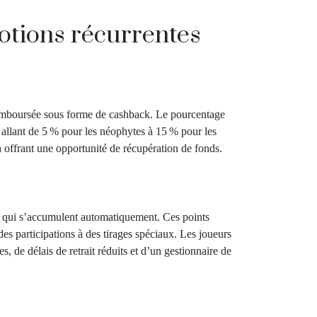
otions récurrentes
 remboursée sous forme de cashback. Le pourcentage
 allant de 5 % pour les néophytes à 15 % pour les
 offrant une opportunité de récupération de fonds.
é qui s’accumulent automatiquement. Ces points
es participations à des tirages spéciaux. Les joueurs
s, de délais de retrait réduits et d’un gestionnaire de