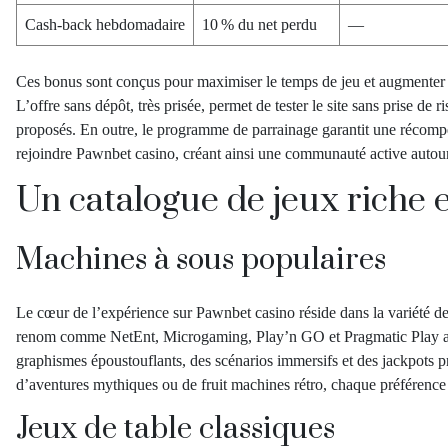
Cash‑back hebdomadaire
10 % du net perdu
—
Ces bonus sont conçus pour maximiser le temps de jeu et augmenter l
L’offre sans dépôt, très prisée, permet de tester le site sans prise de r
proposés. En outre, le programme de parrainage garantit une récompe
rejoindre Pawnbet casino, créant ainsi une communauté active autour
Un catalogue de jeux riche e
Machines à sous populaires
Le cœur de l’expérience sur Pawnbet casino réside dans la variété d
renom comme NetEnt, Microgaming, Play’n GO et Pragmatic Play alim
graphismes époustouflants, des scénarios immersifs et des jackpots p
d’aventures mythiques ou de fruit machines rétro, chaque préférence
Jeux de table classiques