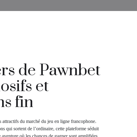
ers de Pawnbet
osifs et
s fin
attractifs du marché du jeu en ligne francophone.
s qui sortent de l’ordinaire, cette plateforme séduit
e aventure où les chances de gagner sont amplifiées