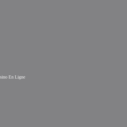
sino En Ligne