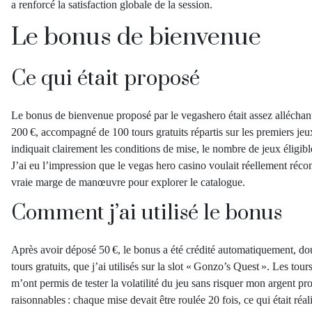
a renforcé la satisfaction globale de la session.
Le bonus de bienvenue
Ce qui était proposé
Le bonus de bienvenue proposé par le vegashero était assez alléchan
200 €, accompagné de 100 tours gratuits répartis sur les premiers je
indiquait clairement les conditions de mise, le nombre de jeux éligible
J’ai eu l’impression que le vegas hero casino voulait réellement réc
vraie marge de manœuvre pour explorer le catalogue.
Comment j’ai utilisé le bonus
Après avoir déposé 50 €, le bonus a été crédité automatiquement, dou
tours gratuits, que j’ai utilisés sur la slot « Gonzo’s Quest ». Les to
m’ont permis de tester la volatilité du jeu sans risquer mon argent pr
raisonnables : chaque mise devait être roulée 20 fois, ce qui était réa