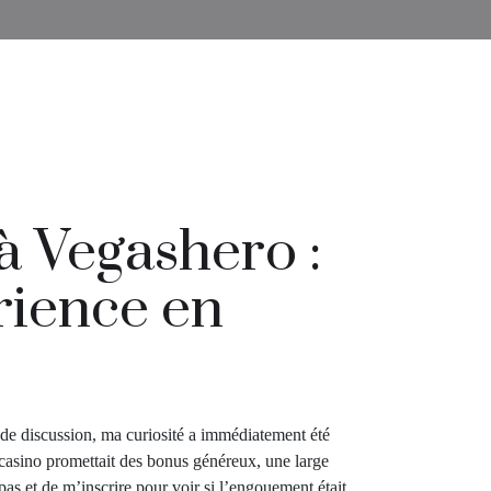
à Vegashero :
rience en
e discussion, ma curiosité a immédiatement été
 casino promettait des bonus généreux, une large
pas et de m’inscrire pour voir si l’engouement était