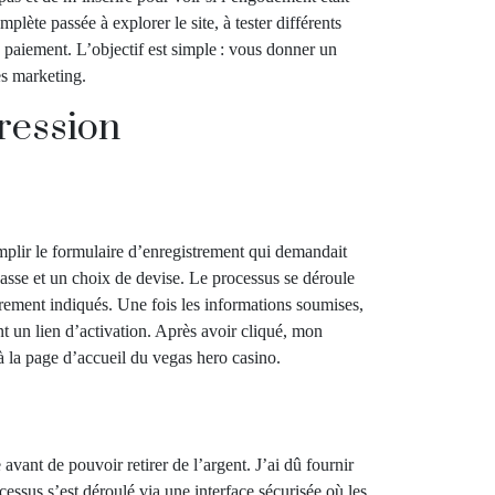
mplète passée à explorer le site, à tester différents
e paiement. L’objectif est simple : vous donner un
es marketing.
ression
emplir le formulaire d’enregistrement qui demandait
sse et un choix de devise. Le processus se déroule
rement indiqués. Une fois les informations soumises,
t un lien d’activation. Après avoir cliqué, mon
 à la page d’accueil du
vegas hero casino
.
 avant de pouvoir retirer de l’argent. J’ai dû fournir
cessus s’est déroulé via une interface sécurisée où les