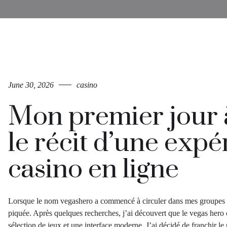
June 30, 2026
casino
Mon premier jour 
le récit d’une expé
casino en ligne
Lorsque le nom vegashero a commencé à circuler dans mes groupes d
piquée. Après quelques recherches, j’ai découvert que le vegas hero
sélection de jeux et une interface moderne. J’ai décidé de franchir le 