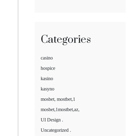
Categories
casino
hospice
kasino
kasyno
mosbet, mostbet,1
mosbet,1mostbet,az,
UI Design .
Uncategorized .